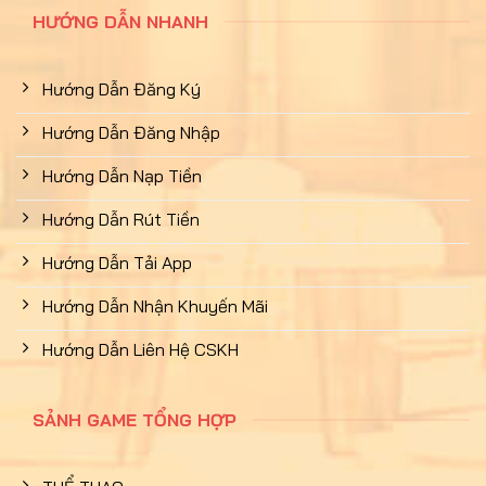
HƯỚNG DẪN NHANH
Hướng Dẫn Đăng Ký
Hướng Dẫn Đăng Nhập
Hướng Dẫn Nạp Tiền
Hướng Dẫn Rút Tiền
Hướng Dẫn Tải App
Hướng Dẫn Nhận Khuyến Mãi
Hướng Dẫn Liên Hệ CSKH
SẢNH GAME TỔNG HỢP