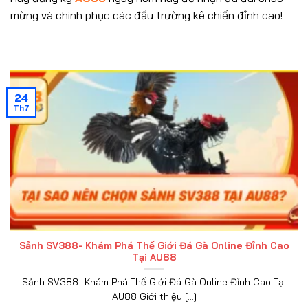
mừng và chinh phục các đấu trường kê chiến đỉnh cao!
24
Th7
Sảnh SV388- Khám Phá Thế Giới Đá Gà Online Đỉnh Cao
Tại AU88
Sảnh SV388- Khám Phá Thế Giới Đá Gà Online Đỉnh Cao Tại
AU88 Giới thiệu [...]