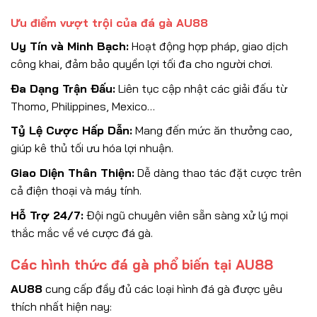
Ưu điểm vượt trội của đá gà AU88
Uy Tín và Minh Bạch:
Hoạt động hợp pháp, giao dịch
công khai, đảm bảo quyền lợi tối đa cho người chơi.
Đa Dạng Trận Đấu:
Liên tục cập nhật các giải đấu từ
Thomo, Philippines, Mexico…
Tỷ Lệ Cược Hấp Dẫn:
Mang đến mức ăn thưởng cao,
giúp kê thủ tối ưu hóa lợi nhuận.
Giao Diện Thân Thiện:
Dễ dàng thao tác đặt cược trên
cả điện thoại và máy tính.
Hỗ Trợ 24/7:
Đội ngũ chuyên viên sẵn sàng xử lý mọi
thắc mắc về vé cược đá gà.
Các hình thức đá gà phổ biến tại AU88
AU88
cung cấp đầy đủ các loại hình đá gà được yêu
thích nhất hiện nay: