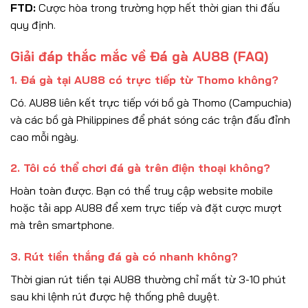
FTD:
Cược hòa trong trường hợp hết thời gian thi đấu
quy định.
Giải đáp thắc mắc về Đá gà AU88 (FAQ)
1. Đá gà tại AU88 có trực tiếp từ Thomo không?
Có. AU88 liên kết trực tiếp với bồ gà Thomo (Campuchia)
và các bồ gà Philippines để phát sóng các trận đấu đỉnh
cao mỗi ngày.
2. Tôi có thể chơi đá gà trên điện thoại không?
Hoàn toàn được. Bạn có thể truy cập website mobile
hoặc tải app AU88 để xem trực tiếp và đặt cược mượt
mà trên smartphone.
3. Rút tiền thắng đá gà có nhanh không?
Thời gian rút tiền tại AU88 thường chỉ mất từ 3-10 phút
sau khi lệnh rút được hệ thống phê duyệt.