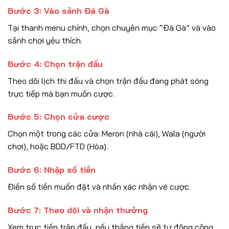
Bước 3: Vào sảnh Đá Gà
Tại thanh menu chính, chọn chuyên mục “Đá Gà” và vào
sảnh chơi yêu thích.
Bước 4: Chọn trận đấu
Theo dõi lịch thi đấu và chọn trận đấu đang phát sóng
trực tiếp mà bạn muốn cược.
Bước 5: Chọn cửa cược
Chọn một trong các cửa: Meron (nhà cái), Wala (người
chơi), hoặc BDD/FTD (Hòa).
Bước 6: Nhập số tiền
Điền số tiền muốn đặt và nhấn xác nhận vé cược.
Bước 7: Theo dõi và nhận thưởng
Xem trực tiếp trận đấu, nếu thắng tiền sẽ tự động cộng