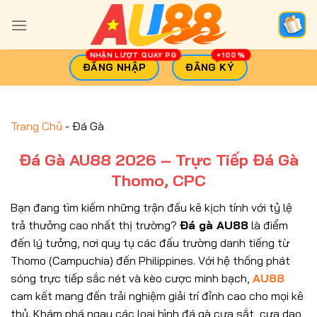
Skip
to
content
ĐĂNG NHẬP
ĐĂNG KÝ
Trang Chủ
-
Đá Gà
Đá Gà AU88 2026 – Trực Tiếp Đá Gà
Thomo, CPC
Bạn đang tìm kiếm những trận đấu kê kịch tính với tỷ lệ
trả thưởng cao nhất thị trường?
Đá gà AU88
là điểm
đến lý tưởng, nơi quy tụ các đấu trường danh tiếng từ
Thomo (Campuchia) đến Philippines. Với hệ thống phát
sóng trực tiếp sắc nét và kèo cược minh bạch,
AU88
cam kết mang đến trải nghiệm giải trí đỉnh cao cho mọi kê
thủ. Khám phá ngay các loại hình đá gà cựa sắt, cựa dao