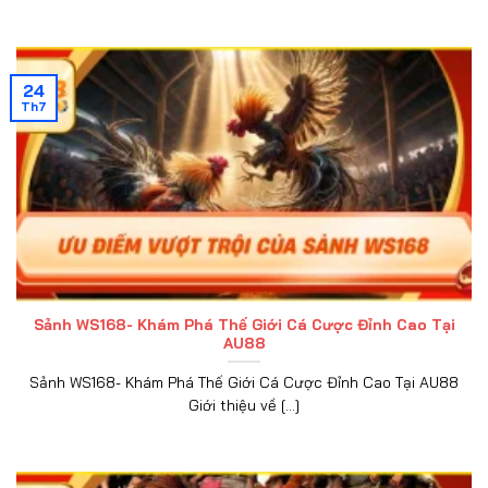
24
Th7
Sảnh WS168- Khám Phá Thế Giới Cá Cược Đỉnh Cao Tại
AU88
Sảnh WS168- Khám Phá Thế Giới Cá Cược Đỉnh Cao Tại AU88
Giới thiệu về [...]