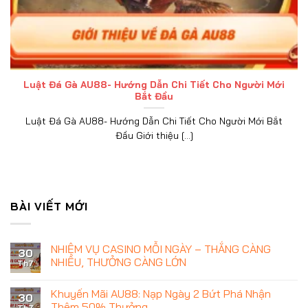
Luật Đá Gà AU88- Hướng Dẫn Chi Tiết Cho Người Mới
Bắt Đầu
Luật Đá Gà AU88- Hướng Dẫn Chi Tiết Cho Người Mới Bắt
Đầu Giới thiệu [...]
BÀI VIẾT MỚI
NHIỆM VỤ CASINO MỖI NGÀY – THẮNG CÀNG
30
NHIỀU, THƯỞNG CÀNG LỚN
Th7
Khuyến Mãi AU88: Nạp Ngày 2 Bứt Phá Nhận
30
Thêm 50% Thưởng
Th7