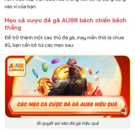
vào ví của bạn.
Mẹo cá cược đá gà AU88 bách chiến bách
thắng
Để trở thành một cao thủ đá gà, may mắn thôi là chưa
đủ, bạn cần bỏ túi các mẹo sau:
Bí quyết soi kèo đá gà hiệu quả