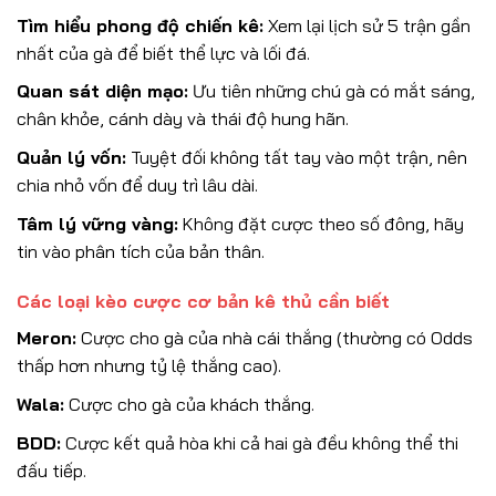
Tìm hiểu phong độ chiến kê:
Xem lại lịch sử 5 trận gần
nhất của gà để biết thể lực và lối đá.
Quan sát diện mạo:
Ưu tiên những chú gà có mắt sáng,
chân khỏe, cánh dày và thái độ hung hãn.
Quản lý vốn:
Tuyệt đối không tất tay vào một trận, nên
chia nhỏ vốn để duy trì lâu dài.
Tâm lý vững vàng:
Không đặt cược theo số đông, hãy
tin vào phân tích của bản thân.
Các loại kèo cược cơ bản kê thủ cần biết
Meron:
Cược cho gà của nhà cái thắng (thường có Odds
thấp hơn nhưng tỷ lệ thắng cao).
Wala:
Cược cho gà của khách thắng.
BDD:
Cược kết quả hòa khi cả hai gà đều không thể thi
đấu tiếp.