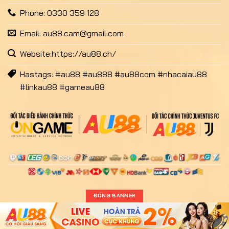
Phone: 0330 359 128
Email:
au88.cam@gmail.com
Website:https://au88.ch/
Hastags: #au88 #au888 #au88com #nhacaiau88
#linkau88 #gameau88
ĐÓNG BANNER