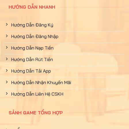
HƯỚNG DẪN NHANH
Hướng Dẫn Đăng Ký
Hướng Dẫn Đăng Nhập
Hướng Dẫn Nạp Tiền
Hướng Dẫn Rút Tiền
Hướng Dẫn Tải App
Hướng Dẫn Nhận Khuyến Mãi
Hướng Dẫn Liên Hệ CSKH
SẢNH GAME TỔNG HỢP