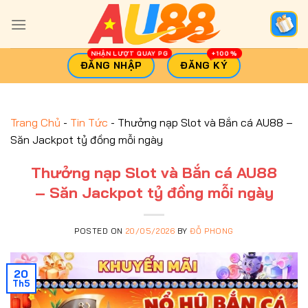
Skip
to
content
ĐĂNG NHẬP
ĐĂNG KÝ
Trang Chủ
-
Tin Tức
-
Thưởng nạp Slot và Bắn cá AU88 –
Săn Jackpot tỷ đồng mỗi ngày
Thưởng nạp Slot và Bắn cá AU88
– Săn Jackpot tỷ đồng mỗi ngày
POSTED ON
20/05/2026
BY
ĐỖ PHONG
20
Th5