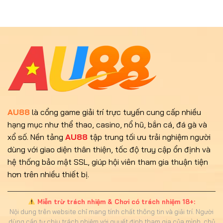
AU88
là cổng game giải trí trực tuyến cung cấp nhiều
hạng mục như thể thao, casino, nổ hũ, bắn cá, đá gà và
xổ số. Nền tảng
AU88
tập trung tối ưu trải nghiệm người
dùng với giao diện thân thiện, tốc độ truy cập ổn định và
hệ thống bảo mật SSL, giúp hội viên tham gia thuận tiện
hơn trên nhiều thiết bị.
Miễn trừ trách nhiệm & Chơi có trách nhiệm 18+:
Nội dung trên website chỉ mang tính chất thông tin và giải trí. Người
dùng cần tự chịu trách nhiệm với quyết định tham gia của mình, chủ