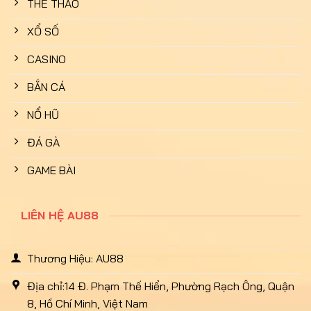
THỂ THAO
XỔ SỐ
CASINO
BẮN CÁ
NỔ HŨ
ĐÁ GÀ
GAME BÀI
LIÊN HỆ AU88
Thương Hiệu: AU88
Địa chỉ:14 Đ. Phạm Thế Hiển, Phường Rạch Ông, Quận
8, Hồ Chí Minh, Việt Nam