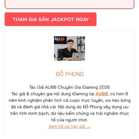
THAM GIA SĂN JACKPOT NGAY
ĐỖ PHONG
Tác Giả AU88 Chuyên Gia iGaming 2026
Tác giả & chuyên gia nội dung iGaming tại
AU88
, có hơn 8
năm kinh nghiệm phân tích cá cược trực tuyến, soi kèo bóng
đá và đánh giá nhà cái. Nội dung do Đỗ Phong xây dựng ưu
tiên tính minh bạch, dữ liệu kiểm chứng và trải nghiệm thực
tế của người chơi.
Xem hồ sơ tác giả →