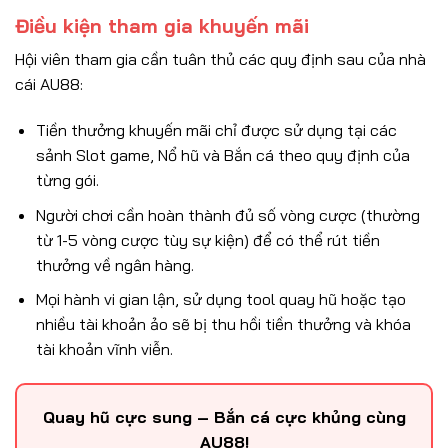
Điều kiện tham gia khuyến mãi
Hội viên tham gia cần tuân thủ các quy định sau của nhà
cái AU88:
Tiền thưởng khuyến mãi chỉ được sử dụng tại các
sảnh Slot game, Nổ hũ và Bắn cá theo quy định của
từng gói.
Người chơi cần hoàn thành đủ số vòng cược (thường
từ 1-5 vòng cược tùy sự kiện) để có thể rút tiền
thưởng về ngân hàng.
Mọi hành vi gian lận, sử dụng tool quay hũ hoặc tạo
nhiều tài khoản ảo sẽ bị thu hồi tiền thưởng và khóa
tài khoản vĩnh viễn.
Quay hũ cực sung – Bắn cá cực khủng cùng
AU88!