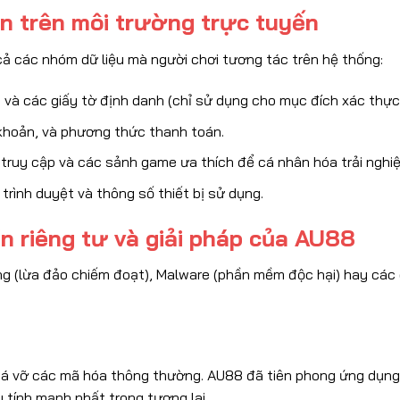
ân trên môi trường trực tuyến
ả các nhóm dữ liệu mà người chơi tương tác trên hệ thống:
, và các giấy tờ định danh (chỉ sử dụng cho mục đích xác thực 
 khoản, và phương thức thanh toán.
 truy cập và các sảnh game ưa thích để cá nhân hóa trải nghi
trình duyệt và thông số thiết bị sử dụng.
riêng tư và giải pháp của AU88
hing (lừa đảo chiếm đoạt), Malware (phần mềm độc hại) hay các
á vỡ các mã hóa thông thường. AU88 đã tiên phong ứng dụng 
tính mạnh nhất trong tương lai.