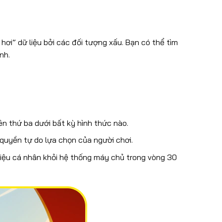
ơi” dữ liệu bởi các đối tượng xấu. Bạn có thể tìm
nh.
n thứ ba dưới bất kỳ hình thức nào.
 quyền tự do lựa chọn của người chơi.
liệu cá nhân khỏi hệ thống máy chủ trong vòng 30