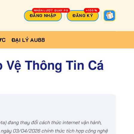
ĐĂNG NHẬP
ĐĂNG KÝ
ỨC
ĐẠI LÝ AU88
 Vệ Thông Tin Cá
 Data) đang thay đổi cách thức internet vận hành,
t ngày 03/04/2026 chính thức tích hợp công nghệ