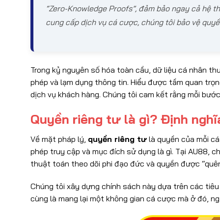
“Zero-Knowledge Proofs”, đảm bảo ngay cả hệ th
cung cấp dịch vụ cá cược, chúng tôi bảo vệ quyề
Trong kỷ nguyên số hóa toàn cầu, dữ liệu cá nhân thườ
phép và lạm dụng thông tin. Hiểu được tầm quan trọ
dịch vụ khách hàng. Chúng tôi cam kết rằng mỗi bước
Quyền riêng tư là gì? Định ngh
Về mặt pháp lý,
quyền riêng tư
là quyền của mỗi cá
phép truy cập và mục đích sử dụng là gì. Tại AU88, 
thuật toán theo dõi phi đạo đức và quyền được “quên
Chúng tôi xây dựng chính sách này dựa trên các tiêu
cùng là mang lại một không gian cá cược mà ở đó, người