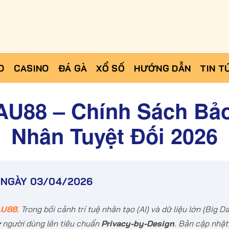
O
CASINO
ĐÁ GÀ
XỔ SỐ
HƯỚNG DẪN
TIN T
AU88 – Chính Sách Bảo
Nhân Tuyệt Đối 2026
 NGÀY 03/04/2026
AU88
. Trong bối cảnh trí tuệ nhân tạo (AI) và dữ liệu lớn (Big
ư
người dùng lên tiêu chuẩn
Privacy-by-Design
. Bản cập nhậ