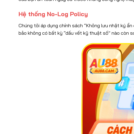
Hệ thống No-Log Policy
Chúng tôi áp dụng chính sách “Không lưu nhật ký ẩn d
bảo không có bất kỳ “dấu vết kỹ thuật số” nào còn sót