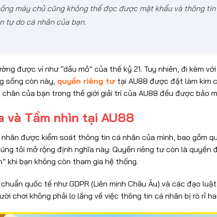
ống máy chủ cũng không thể đọc được mật khẩu và thông tin 
n tự do cá nhân của bạn.
ng được ví như “dầu mỏ” của thế kỷ 21. Tuy nhiên, đi kèm với g
ng sống còn này,
quyền riêng tư
tại AU88 được đặt làm kim c
 chân của bạn trong thế giới giải trí của AU88 đều được bảo 
ĩa và Tầm nhìn tại AU88
 nhân được kiểm soát thông tin cá nhân của mình, bao gồm qu
chúng tôi mở rộng định nghĩa này: Quyền riêng tư còn là quyề
” khi bạn không còn tham gia hệ thống.
 chuẩn quốc tế như GDPR (Liên minh Châu Âu) và các đạo luật b
 chơi không phải lo lắng về việc thông tin cá nhân bị rò rỉ ha