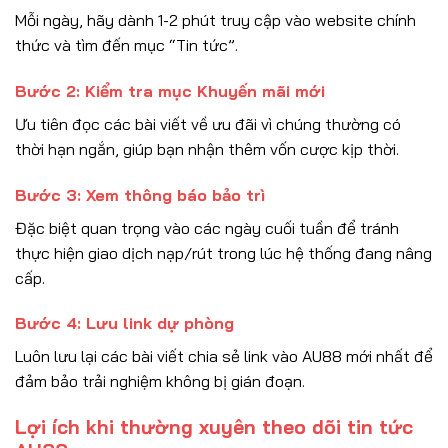
Mỗi ngày, hãy dành 1-2 phút truy cập vào website chính
thức và tìm đến mục “Tin tức”.
Bước 2: Kiểm tra mục Khuyến mãi mới
Ưu tiên đọc các bài viết về ưu đãi vì chúng thường có
thời hạn ngắn, giúp bạn nhận thêm vốn cược kịp thời.
Bước 3: Xem thông báo bảo trì
Đặc biệt quan trọng vào các ngày cuối tuần để tránh
thực hiện giao dịch nạp/rút trong lúc hệ thống đang nâng
cấp.
Bước 4: Lưu link dự phòng
Luôn lưu lại các bài viết chia sẻ link vào AU88 mới nhất để
đảm bảo trải nghiệm không bị gián đoạn.
Lợi ích khi thường xuyên theo dõi tin tức