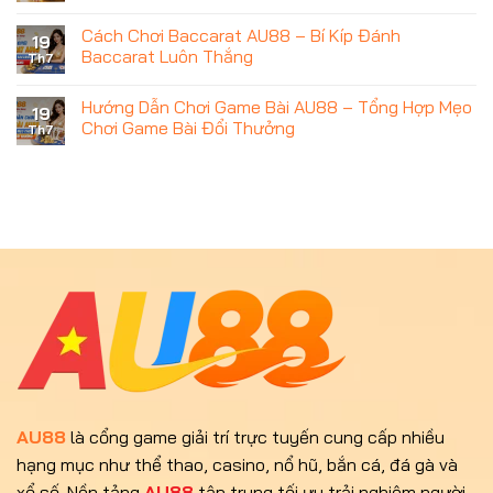
Cách Chơi Baccarat AU88 – Bí Kíp Đánh
19
Baccarat Luôn Thắng
Th7
Hướng Dẫn Chơi Game Bài AU88 – Tổng Hợp Mẹo
19
Chơi Game Bài Đổi Thưởng
Th7
AU88
là cổng game giải trí trực tuyến cung cấp nhiều
hạng mục như thể thao, casino, nổ hũ, bắn cá, đá gà và
xổ số. Nền tảng
AU88
tập trung tối ưu trải nghiệm người