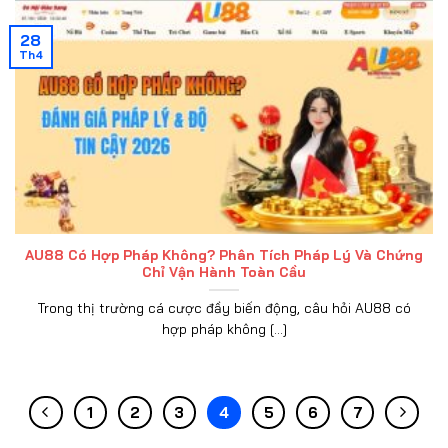
28
Th4
AU88 Có Hợp Pháp Không? Phân Tích Pháp Lý Và Chứng
Chỉ Vận Hành Toàn Cầu
Trong thị trường cá cược đầy biến động, câu hỏi AU88 có
hợp pháp không [...]
1
2
3
4
5
6
7