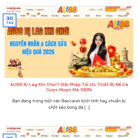
30
Th4
AU88 Bị Lag Khi Chơi? Giải Pháp Tối Ưu Thiết Bị Để Cá
Cược Mượt Mà 100%
Bạn đang trong một ván Baccarat kịch tính hay chuẩn bị
chốt kèo bóng đá [...]