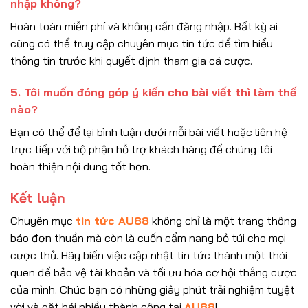
nhập không?
Hoàn toàn miễn phí và không cần đăng nhập. Bất kỳ ai
cũng có thể truy cập chuyên mục tin tức để tìm hiểu
thông tin trước khi quyết định tham gia cá cược.
5. Tôi muốn đóng góp ý kiến cho bài viết thì làm thế
nào?
Bạn có thể để lại bình luận dưới mỗi bài viết hoặc liên hệ
trực tiếp với bộ phận hỗ trợ khách hàng để chúng tôi
hoàn thiện nội dung tốt hơn.
Kết luận
Chuyên mục
tin tức AU88
không chỉ là một trang thông
báo đơn thuần mà còn là cuốn cẩm nang bỏ túi cho mọi
cược thủ. Hãy biến việc cập nhật tin tức thành một thói
quen để bảo vệ tài khoản và tối ưu hóa cơ hội thắng cược
của mình. Chúc bạn có những giây phút trải nghiệm tuyệt
vời và gặt hái nhiều thành công tại
AU88
!