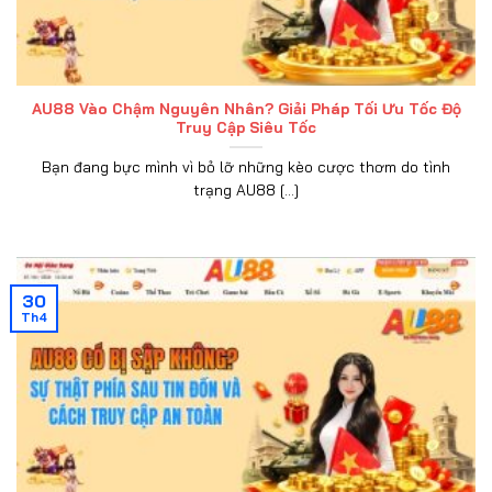
AU88 Vào Chậm Nguyên Nhân? Giải Pháp Tối Ưu Tốc Độ
Truy Cập Siêu Tốc
Bạn đang bực mình vì bỏ lỡ những kèo cược thơm do tình
trạng AU88 [...]
30
Th4