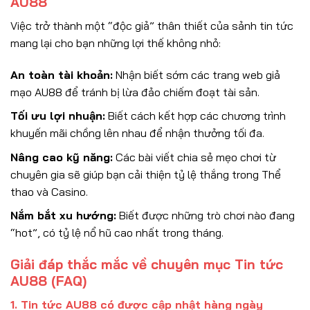
AU88
Việc trở thành một “độc giả” thân thiết của sảnh tin tức
mang lại cho bạn những lợi thế không nhỏ:
An toàn tài khoản:
Nhận biết sớm các trang web giả
mạo AU88 để tránh bị lừa đảo chiếm đoạt tài sản.
Tối ưu lợi nhuận:
Biết cách kết hợp các chương trình
khuyến mãi chồng lên nhau để nhận thưởng tối đa.
Nâng cao kỹ năng:
Các bài viết chia sẻ mẹo chơi từ
chuyên gia sẽ giúp bạn cải thiện tỷ lệ thắng trong Thể
thao và Casino.
Nắm bắt xu hướng:
Biết được những trò chơi nào đang
“hot”, có tỷ lệ nổ hũ cao nhất trong tháng.
Giải đáp thắc mắc về chuyên mục Tin tức
AU88 (FAQ)
1. Tin tức AU88 có được cập nhật hàng ngày